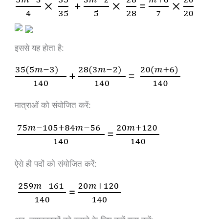
इससे
यह
होता
है
:
मात्राओं
को
संयोजित
करें
:
ऐसे
ही
पदों
को
संयोजित
करें
: