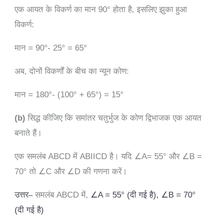
एक आयत के विकर्ण का मान 90° होता है, इसलिए झुका हुआ
विकर्ण:
मान = 90°- 25° = 65°
अब, दोनों विकर्णों के बीच का न्यून कोण:
मान = 180°- (100° + 65°) = 15°
(b)
सिद्ध कीजिए कि समांतर चतुर्भुज के कोण द्विभाजक एक आयत
बनाते हैं।
एक समलंब ABCD में ABIICD है। यदि
∠
A= 55° और
∠
B =
70° तो
∠
C और
∠
D की गणना करें।
उत्तर
–
समलंब
ABCD
में
,
∠
A = 55° (
दी
गई
है
),
∠
B = 70°
(
दी
गई
है
)