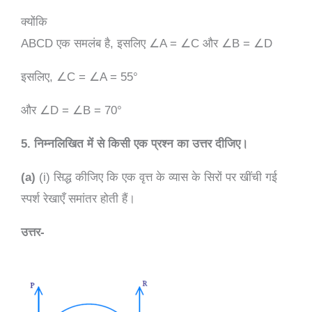
क्योंकि
ABCD
एक
समलंब
है
,
इसलिए
∠
A =
∠
C
और
∠
B =
∠
D
इसलिए
,
∠
C =
∠
A = 55°
और
∠
D =
∠
B = 70°
5. निम्नलिखित में से किसी एक प्रश्न का उत्तर दीजिए।
(a)
(i) सिद्ध कीजिए कि एक वृत्त के व्यास के सिरों पर खींची गई
स्पर्श रेखाएँ समांतर होती हैं।
उत्तर-