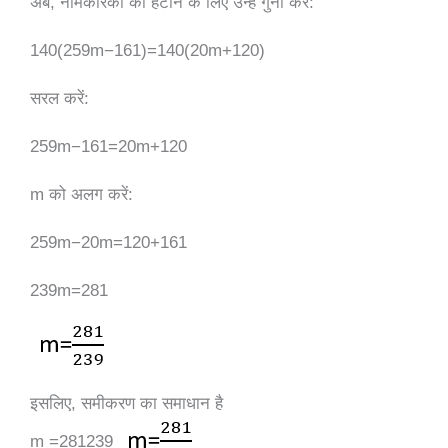
अब
,
नामकारकों
को
हटाने
के
लिए
उन्हें
गुना
करें
:
140(259m−161)=140(20m+120)
सरल
करें
:
259m−161=20m+120
m
को
अलग
करें
:
259m−20m=120+161
239m=281
इसलिए
,
समीकरण
का
समाधान
है
m =281239