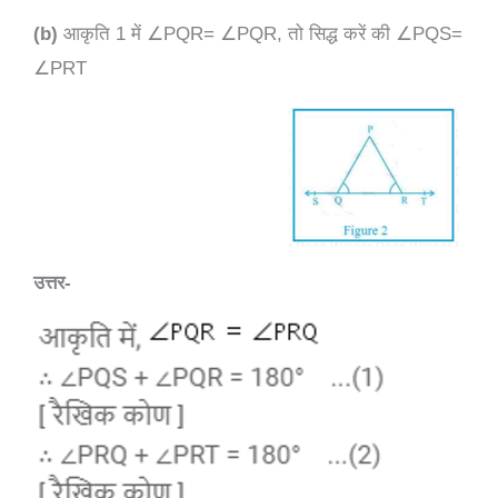
(b)
आकृति 1 में
∠
PQR=
∠
PQR, तो सिद्ध करें की
∠
PQS=
∠
PRT
उत्तर-