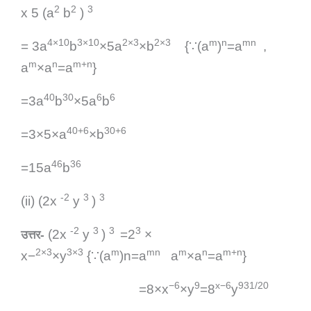
2
2
3
x 5 (a
b
)
4×10
3×10
2×3
2×3
m
n
mn
= 3a
b
×5a
×b
{
∵
(a
)
=a
,
m
n
m+n
a
×a
=a
}
40
30
6
6
=3a
b
×5a
b
40+6
30+6
=3×5×a
×b
46
36
=15a
b
-2
3
3
(ii)
(2x
y
)
-2
3
3
3
(2x
y
)
=2
×
उत्तर-
2×3
3×3
m
mn
m
n
m+n
x−
×y
{
∵
(a
)n=a
a
×a
=a
}
−6
9
x−6
931/20
=8×x
×y
=8
y