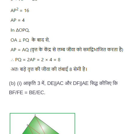
(b)
(i) आकृति
3 में, DE||AC और DF||AE सिद्ध कीजिए कि
BF/FE = BE/EC.