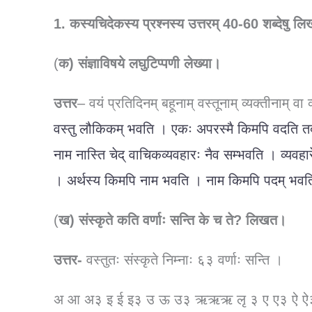
1. कस्यचिदेकस्य प्रश्नस्य उत्तरम् 40-60 शब्देषु ल
(
क) संज्ञाविषये लघुटिप्पणी लेख्या।
उत्तर
– वयं प्रतिदिनम् बहूनाम् वस्तूनाम् व्यक्तीनाम् वा व
वस्तु लौकिकम् भवति । एकः अपरस्मै किमपि वदति तदा 
नाम नास्ति चेद् वाचिकव्यवहारः नैव सम्भवति । व्यवहार
। अर्थस्य किमपि नाम भवति । नाम किमपि पदम् भवत
(
ख) संस्कृते कति वर्णाः सन्ति के च ते? लिखत।
उत्तर-
वस्तुतः संस्कृते निम्नाः ६३ वर्णाः सन्ति ।
अ आ अ३ इ ई इ३ उ ऊ उ३ ऋऋऋ लृ ३ ए ए३ ऐ 