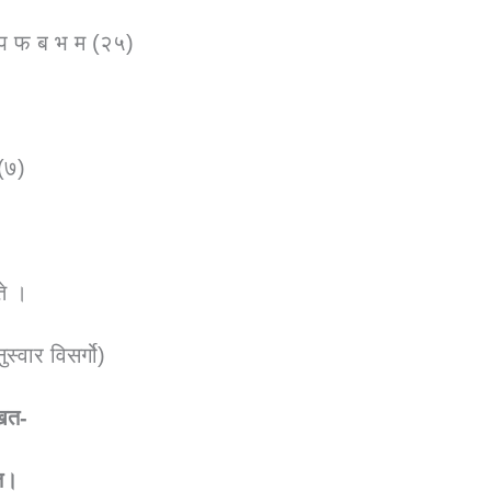
प फ ब भ म (२५)
 (७)
ते ।
वार विसर्गो)
िखत-
यत।