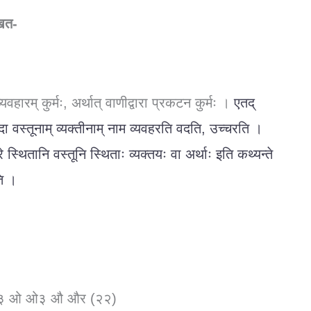
िखत-
्यवहारम् कुर्मः, अर्थात् वाणीद्वारा प्रकटन कुर्मः ।
एतद्
वस्तूनाम् व्यक्तीनाम् नाम व्यवहरति वदति,
उच्चरति ।
े स्थितानि वस्तूनि स्थिताः व्यक्तयः वा
अर्थाः इति कथ्यन्ते
ि ।
ऐ३ ओ ओ३ औ और (२२)