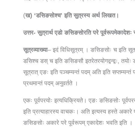
(
ख) ‘डसिङसोश्च’ इति सुत्रस्य अर्थ लिखत।
उत्तर- सुत्रार्थ एडो ङसिङसोरति परे पूर्वरूपमेकादेशः 
सूत्रव्याख्या
– इदं विधिसूत्रम् । ङसिङसोः च इति सूत्
डसिश्च डस् च इति ङसिङसौ इतरेतरयोगद्वन्द्वः, तयोः
सूत्रात् एङः इति पञ्चम्यन्तं पदम् अति इति सप्तम्यन्तं पदं
प्रथमान्तं पदम् अनुवर्तते ।
एकः पूर्वपरयोः इत्यधिक्रियते। एङः ङसिङसोः पूर्वप
इति प्रत्याहारस्य वाचकः। अति इत्यस्य हस्ते अकारे प
ङसिङसोः अकारे परे पूर्वरूपम् एकादेशः भवति इति ।