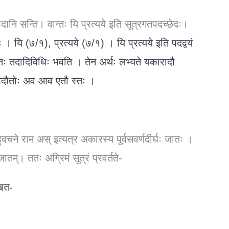
पदानि सन्ति। वान्तः यि प्रत्यये इति सूत्रगतपदच्छेदः।
। यि (७/१), प्रत्यये (७/१) । यि प्रत्यये इति पदद्वयं
तः तदादिविधिः भवति । तेन अर्थः लभ्यते यकारादौ
रे ओदौतोः अव आव एतौ स्तः ।
हुवचने राम अस् इत्यत्र अकारस्य पूर्वसवर्णदीर्घः जातः ।
तम्। ततः अग्रिमं सूत्रं प्रवर्तते-
िखत-