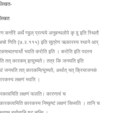
ु लिखत-
 लिखत
र्त्तरि अर्थे ण्डुल् प्रत्यये अनुबन्धलोपे कृ वु इति स्थितौ
ेशे अचो णिति (७.२.११५) इति सूत्रेण ऋकारस्य
स्थाने आर्
कारकशब्दस्यार्थो भवति करोति इति । करोति इति पदस्य
ि तत् कारकम् इत्युच्यते। तत्र कि जनयति इति
यां जनयति तत् कारकमित्युच्यते, अर्थात् यत् क्रियाजनकं
कारकस्य लक्षणं भवति ।
ारकत्वमिति लक्षणं फलति। कारणत्वं च
त्वं कारकत्वमिति कारकस्य निष्कृष्टं लक्षणं सिध्यति । तानि च
रणम् इत्येतानि षट् सन्ति ।