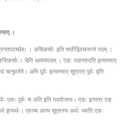
स्याद् ।
रगतपदच्छेदः । ङसिङसोः इति षष्ठीद्विवचनान्तं पदम् ।
 ङसिङसोः। चेति अव्ययपदम् । एङः पदान्तादति इत्यस्मात्
 चानुवर्तते। अमि पूर्वः इत्यस्मात् सूत्रात् पूर्वः इति
रयोः एकः पूर्वः च अति इति पदयोजना। एङः इत्यत्र एङ्
रे इत्यर्थः। एवञ्च अस्य सूत्रस्य अर्थः भवति एङः