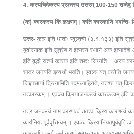
4. कस्यचिदेकस्य प्रश्नस्य उत्तरम् 100-150 शब्देष
(क) कारकस्य किं लक्षणम्। कति कारकाणि भवन्तिः
उत्तर-
कृञ इति धातोः ण्वुल्तृचौ (३.१.१३३) इति सूत्रेण क
युवोरनाक इति सूत्रेण व इत्यस्य स्थाने अक इत्याद
इति वृद्धौ सत्यां कारक इति शब्दः सिध्यति । अस्य 
चात्र जनयति इत्यर्थो भवति। एवञ्च यत् करोति जनयत
जिज्ञासायां क्रियामिति पदमध्याहियते, ततश्च यत् क्रि
तत्कारकम् । एवञ्च क्रियाजनकत्वं कारकत्वम् इति 
तत्र जनकत्वं नाम कारणत्वं ततश्व क्रियाकारणत्वं क
कार्यनियतपूर्ववृत्तित्वम् । एवञ्च क्रियानियतपूर्ववृत्ति
कारकाणि कर्ता कर्म करणं सम्प्रदानम् अपादानम् अधिक