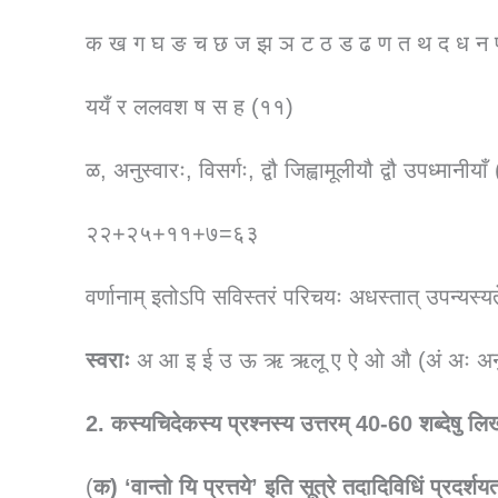
क ख ग घ ङ च छ ज झ ञ ट ठ ड ढ ण त थ द ध न 
ययँ र ललवश ष स ह (११)
ळ, अनुस्वारः, विसर्गः, द्वौ जिह्वामूलीयौ द्वौ उपध्मानीयाँ
२२+२५+११+७=६३
वर्णानाम् इतोऽपि सविस्तरं परिचयः अधस्तात् उपन्यस्य
स्वराः
अ आ इ ई उ ऊ ऋ ऋलू ए ऐ ओ औ (अं अः अनुस्
2. कस्यचिदेकस्य प्रश्नस्य उत्तरम् 40-60 शब्देषु ल
(
क) ‘वान्तो यि प्रत्तये’ इति सूत्रे तदादिविधिं प्रदर्श