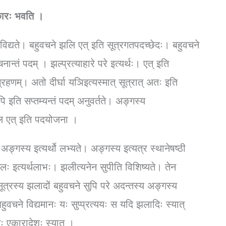
ैकारः भवति ।
ं विद्यते। बहुवचने झलि एत् इति सूत्रगतपदच्छेदः। बहुवचने
न्तं पदम् । झल्प्रत्याहारे परे इत्यर्थः। एत् इति
्रहणम्। अतो दीर्घा यञिइत्यस्मात् सूत्रात् अतः इति
सुपि इति सप्तम्यन्तं पदम् अनुवर्तते। अङ्गस्य
लि एत् इति पदयोजना ।
्गस्य इत्यर्थो लभ्यते। अङ्गस्य इत्यत्र स्थानेषष्ठी
लः इत्यर्थलाभः। झलीत्यनेन सुपीति विशिष्यते। तेन
ूत्रस्य झलादों बहुवचने सुपि परे अदन्तस्य अङ्गस्य
बहुवचने विद्यमानः यः सुप्प्रत्ययः स यदि झलादिः स्यात्
तः एकारादेशः स्यात् ।