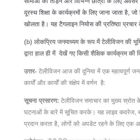
सीमाओं
को
तोड़ने
और
विभिन्न
छात्रों
के
लिए
अवसर
दूरस्थ
शिक्षा
के
कार्यक्रमों
के
लिए
जाना
जाता
है
,
जो
खोलता
है।
यह
टैगलाइन
नियोस
की
प्रतिष्ठा
प्रचार
(b)
लोकप्रिय
जनमाध्यम
के
रूप
में
टेलीविजन
की
भू
द्वारा
हाल
ही
में
देखें
गए
किसी
शैक्षिक
कार्यक्रम
की
व
उत्तर-
टेलीविजन
आज
की
दुनिया
में
एक
महत्वपूर्ण
जन
कार्यों
और
कार्यों
की
संक्षेप
में
वर्णन
है
:
सूचना
प्रसारण
:
टेलीविजन
समाचार
का
मुख्य
स्रोत
क
घटनाओं
के
बारे
में
सूचित
करके।
यह
लाइव
कवरेज
,
प्रदान
करता
है
,
लोगों
को
अपडेट
रहने
के
लिए
एक
अ