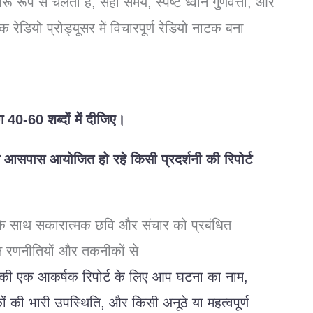
ारू
रूप
से
चलता
है
,
सही
समय
,
स्पष्ट
ध्वनि
गुणवत्ता
,
और
एक
रेडियो
प्रोड्यूसर
में
विचारपूर्ण
रेडियो
नाटक
बना
ग
40-60
शब्दों
में
दीजिए।
े
आसपास
आयोजित
हो
रहे
किसी
प्रदर्शनी
की
रिपोर्ट
के
साथ
सकारात्मक
छवि
और
संचार
को
प्रबंधित
न
रणनीतियों
और
तकनीकों
से
की
एक
आकर्षक
रिपोर्ट
के
लिए
आप
घटना
का
नाम
,
ों
की
भारी
उपस्थिति
,
और
किसी
अनूठे
या
महत्वपूर्ण