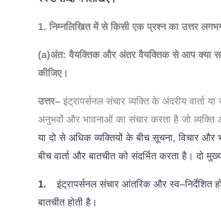
1.
निम्नलिखित
में
से
किसी
एक
प्रश्न
का
उत्तर
लगभ
(a)अंत
:
वैयक्तिक
और
अंतर
वैयक्तिक
से
आप
क्या
स
कीजिए।
उत्तर
–
इंट्रापर्सनल
संचार
व्यक्ति
के
अंदरीय
वार्ता
या
अनुभवों
और
भावनाओं
का
संचार
करता
है
जो
व्यक्ति
या
दो
से
अधिक
व्यक्तियों
के
बीच
सूचना
,
विचार
और
बीच
वार्ता
और
बातचीत
को
संदर्भित
करता
है।
दो
मुख्
1.
इंट्रापर्सनल
संचार
आंतरिक
और
स्व
–
निर्देशित
ह
बातचीत
होती
है।