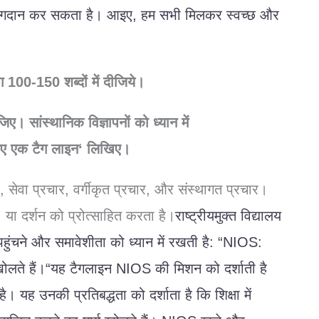
ोगदान
कर
सकता
है।
आइए
,
हम
सभी
मिलकर
स्वच्छ
और
ग
100-150
शब्दों
में
दीजिये।
जिए।
सांस्थानिक
विज्ञापनों
को
ध्यान
में
िए
एक
टैग
लाइन
‘
लिखिए।
,
सेवा
प्रचार
,
वर्गीकृत
प्रचार
,
और
संस्थागत
प्रचार।
,
या
दर्शन
को
प्रोत्साहित
करता
है।
राष्ट्रीय
मुक्त
विद्यालय
पहुंचने
और
समावेशीता
को
ध्यान
में
रखती
है
:
“NIOS:
खोलते
हैं।
“
यह
टैगलाइन
NIOS
की
मिशन
को
दर्शाती
है
है।
यह
उनकी
प्रतिबद्धता
को
दर्शाता
है
कि
शिक्षा
में