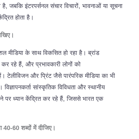
ा
है
,
जबकि
इंटरपर्सनल
संचार
विचारों
,
भावनाओं
या
सूचना
ेंद्रित
होता
है।
िखिए।
शल
मीडिया
के
साथ
विकसित
हो
रहा
है।
ब्रांड
कर
रहे
हैं
,
और
प्रभावकारी
लोगों
को
हैं।
टेलीविजन
और
प्रिंट
जैसे
पारंपरिक
मीडिया
का
भी
ै।
विज्ञापनकर्ता
सांस्कृतिक
विविधता
और
स्थानीय
ने
पर
ध्यान
केंद्रित
कर
रहे
हैं
,
जिससे
भारत
एक
ग
40-60
शब्दों
में
दीजिए।