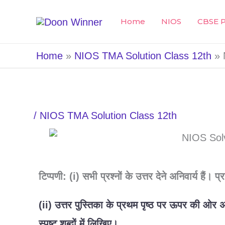
Skip
Home
NIOS
CBSE P
to
content
Home
NIOS TMA Solution Class 12th
/
NIOS TMA Solution Class 12th
टिप्पणी: (i)
सभी
प्रश्नों
के
उत्तर
देने
अनिवार्य
हैं।
प्
(ii)
उत्तर
पुस्तिका
के
प्रथम
पृष्ठ
पर
ऊपर
की
ओर
स्पष्ट
शब्दों
में
लिखिए।