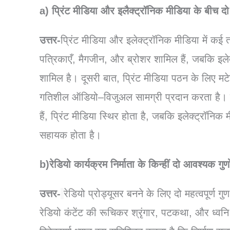
a)
प्रिंट
मीडिया
और
इलैक्ट्रॉनिक
मीडिया
के
बीच
द
उत्तर-
प्रिंट
मीडिया
और
इलेक्ट्रॉनिक
मीडिया
में
कई
पत्रिकाएँ
,
मैगजीन
,
और
ब्रोशर
शामिल
हैं
,
जबकि
इले
शामिल
है।
दूसरी
बात
,
प्रिंट
मीडिया
पठन
के
लिए
मट
गतिशील
ऑडियो
–
विजुअल
सामग्री
प्रदान
करता
है।
हैं
,
प्रिंट
मीडिया
स्थिर
होता
है
,
जबकि
इलेक्ट्रॉनिक
म
सहायक
होता
है।
b)
रेडियो
कार्यक्रम
निर्माता
के
किन्हीं
दो
आवश्यक
गुण
उत्तर-
रेडियो
प्रोड्यूसर
बनने
के
लिए
दो
महत्वपूर्ण
गुण
रेडियो
कंटेंट
की
रूचिकर
श्रृंगार
,
पटकथा
,
और
ध्वनि