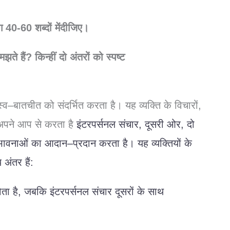
ग
40-60
शब्दों
में
दीजिए।
मझते
हैं
?
किन्हीं
दो
अंतरों
को
स्पष्ट
स्व
–
बातचीत
को
संदर्भित
करता
है।
यह
व्यक्ति
के
विचारों
,
अपने
आप
से
करता
है
इंटरपर्सनल
संचार
,
दूसरी
ओर
,
दो
भावनाओं
का
आदान
–
प्रदान
करता
है।
यह
व्यक्तियों
के
य
अंतर
हैं
:
ोता
है
,
जबकि
इंटरपर्सनल
संचार
दूसरों
के
साथ