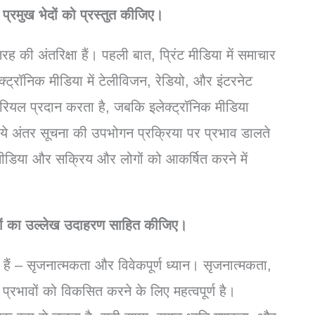
ो
प्रमुख
भेदों
को
प्रस्तुत
कीजिए।
तरह
की
अंतरिक्षा
हैं।
पहली
बात
,
प्रिंट
मीडिया
में
समाचार
क्ट्रॉनिक
मीडिया
में
टेलीविजन
,
रेडियो
,
और
इंटरनेट
ेरियल
प्रदान
करता
है
,
जबकि
इलेक्ट्रॉनिक
मीडिया
ये
अंतर
सूचना
की
उपभोगन
प्रक्रिया
पर
प्रभाव
डालते
ीडिया
और
सक्रिय
और
लोगों
को
आकर्षित
करने
में
ों
का
उल्लेख
उदाहरण
साहित
कीजिए।
हैं
–
सृजनात्मकता
और
विवेकपूर्ण
ध्यान।
सृजनात्मकता
,
प्रभावों
को
विकसित
करने
के
लिए
महत्वपूर्ण
है।