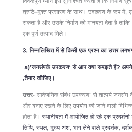
विवेकपूर्ण
ध्यान
इस
सुनिश्चित
करता
है
कि
निर्माण
सुच
त्रुटि
–
मुक्त
प्रसारण
के
साथ।
उदाहरण
के
रूप
में
,
सकता
है
और
उसके
निर्माण
को
मानयता
देता
है
ताकि
एक
पूर्ण
उत्पाद
मिले।
3.
निम्नलिखित
में
से
किसी
एक
प्रश्न
का
उत्तर
लगभ
a)’
जनसंपर्क
उपकरण
‘
से
आप
क्या
समझते
हैं
?
अपन
,
तैयार
कीजिए।
उत्तर
-“
सार्वजनिक
संबंध
उपकरण
”
से
तात्पर्य
जनसंघ
और
बनाए
रखने
के
लिए
उपयोग
की
जाने
वाली
विभिन्
होता
है।
स्थानीयता
में
आयोजित
हो
रहे
एक
प्रदर्शनी
तिथि
,
स्थल
,
मुख्य
अंश
,
भाग
लेने
वाले
प्रदर्शक
,
दर्शक