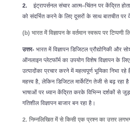
2.
इंट्रापर्सनल
संचार
आत्म
–
चिंतन
पर
केंद्रित
होत
को
संदर्भित
करने
के
लिए
दूसरों
के
साथ
बातचीत
पर
क
(b)
भारत
में
विज्ञापन
के
वर्तमान
स्वरूप
पर
टिप्पणी
ल
उत्तर-
भारत
में
विज्ञापन
डिजिटल
प्रौद्योगिकी
और
सो
ऑनलाइन
प्लेटफॉर्म
का
उपयोग
विशेष
विज्ञापन
के
लिए
उत्पादों
का
प्रचार
करने
में
महत्वपूर्ण
भूमिका
निभा
रहे
महत्त्व
है
,
लेकिन
डिजिटल
मार्केटिंग
तेजी
से
बढ़
रहा
ह
भाषाओं
पर
ध्यान
केंद्रित
करके
विभिन्न
दर्शकों
से
जुड़
गतिशील
विज्ञापन
बाजार
बन
रहा
है।
2.
निम्नलिखित
में
से
किसी
एक
प्रश्न
का
उत्तर
लगभ