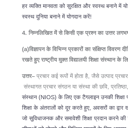
हर
व्यक्ति
मानवता
को
सुरक्षित
और
स्वस्थ
बनाने
में
य
स्वस्थ
दुनिया
बनाने
में
योगदान
करें
!
4.
निम्नलिखित
में
से
किसी
एक
प्रश्न
का
उत्तर
लगभ
(a)विज्ञापन
के
विभिन्न
प्रकारों
का
संक्षिप्त
विवरण
दी
रखते
हुए
राष्ट्रीय
मुक्त
विद्यालयी
शिक्षा
संस्थान
के
ल
उत्तर
–
प्रचार
कई
रूपों
में
होता
है
,
जैसे
उत्पाद
प्रचार
संस्थागत
प्रचार
संगठन
या
संस्था
की
छवि
,
प्रतिष्ठा
संस्थान
(NIOS)
के
लिए
एक
टैगलाइन
उनकी
शिक्षा
शिक्षा
के
अंतरालों
को
दूर
करते
हुए
,
अवसरों
का
द्वार
जो
सुविधाजनक
और
समावेशी
शिक्षा
प्रदान
करने
की