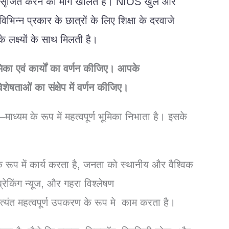
सृजित
करने
का
मार्ग
खोलते
हैं।
NIOS
खुले
और
विभिन्न
प्रकार
के
छात्रों
के
लिए
शिक्षा
के
दरवाजे
के
लक्ष्यों
के
साथ
मिलती
है।
मिका
एवं
कार्यों
का
वर्णन
कीजिए।
आपके
िशेषताओं
का
संक्षेप
में
वर्णन
कीजिए।
–
माध्यम
के
रूप
में
महत्वपूर्ण
भूमिका
निभाता
है।
इसके
े
रूप
में
कार्य
करता
है
,
जनता
को
स्थानीय
और
वैश्विक
ब्रेकिंग
न्यूज
,
और
गहरा
विश्लेषण
त्यंत
महत्वपूर्ण
उपकरण
के
रूप
मे
काम
करता
है।