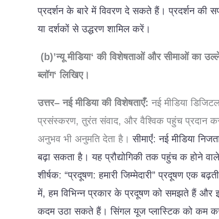
प्रदर्शन
के
बारे
में
विवरण
दे
सकते
हैं।
प्रदर्शन
की
स
या
दर्शकों
से
उद्धरण
शामिल
करें।
(b)’
न्यू
मीडिया
‘
की
विशेषताओं
और
सीमाओं
का
उल्
ब्लॉग
‘
लिखिए।
उत्तर
–
नई
मीडिया
की
विशेषताएँ
:
नई
मीडिया
डिजिट
प्रसंस्करण
,
तुरंत
संवाद
,
और
वैश्विक
पहुंच
प्रदान
क
अनुभव
भी
अनुमति
देता
है।
सीमाएँ
:
नई
मीडिया
निजत
बढ़ा
सकता
है।
यह
प्रौद्योगिकी
तक
पहुंच
क
होने
वाल
शीर्षक
: “
प्रदूषण
:
हमारी
जिम्मेदारी
”
प्रदूषण
एक
बढ़ती
में
,
हम
विभिन्न
प्रकार
के
प्रदूषण
को
समझते
हैं
और
कदम
उठा
सकते
हैं।
सिंगल
यूज
प्लास्टिक
को
कम
क