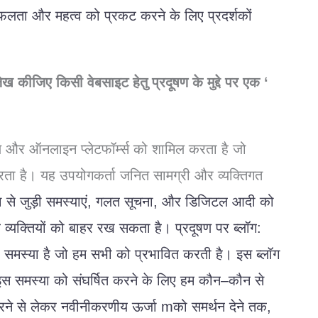
फलता
और
महत्व
को
प्रकट
करने
के
लिए
प्रदर्शकों
लेख
कीजिए
किसी
वेबसाइट
हेतु
प्रदूषण
के
मुद्दे
पर
एक
‘
ल
और
ऑनलाइन
प्लेटफॉर्म्स
को
शामिल
करता
है
जो
रता
है।
यह
उपयोगकर्ता
जनित
सामग्री
और
व्यक्तिगत
ा
से
जुड़ी
समस्याएं
,
गलत
सूचना
,
और
डिजिटल
आदी
को
े
व्यक्तियों
को
बाहर
रख
सकता
है।
प्रदूषण
पर
ब्लॉग
:
समस्या
है
जो
हम
सभी
को
प्रभावित
करती
है।
इस
ब्लॉग
इस
समस्या
को
संघर्षित
करने
के
लिए
हम
कौन
–
कौन
से
रने
से
लेकर
नवीनीकरणीय
ऊर्जा m
को
समर्थन
देने
तक
,